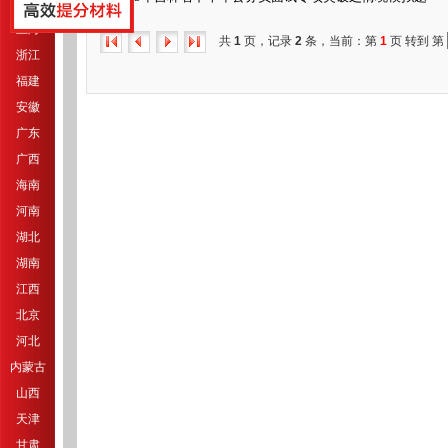
江苏
上海
共
1
页，记录
2
条，当前：第
1
页 转到 第
浙江
福建
安徽
广东
广西
海南
河南
湖北
湖南
江西
北京
河北
内蒙古
山西
天津
甘肃