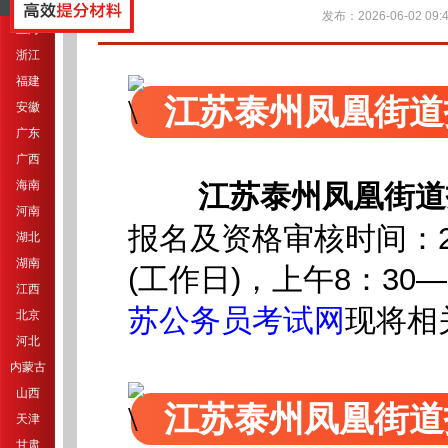
江苏
发布：2026-06-02 09:4
上海
浙江
福建
江苏泰州凤凰街道
安徽
广东
广西
海南
江苏泰州凤凰街道
河南
报名及资格审核时间：20
湖北
湖南
(工作日)，上午8：30—
江西
苏公务员考试网
现将相
北京
河北
内蒙古
山西
江苏泰州凤凰街道
天津
甘肃