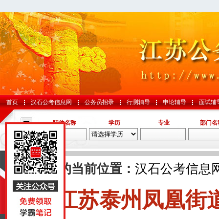
首页
汉石公考信息网
公务员招录
行测辅导
申论辅导
面试辅
职位名称
学历
专业
部门名
导航
您的当前位置：
汉石公考信息
江苏泰州凤凰街
国考
山东