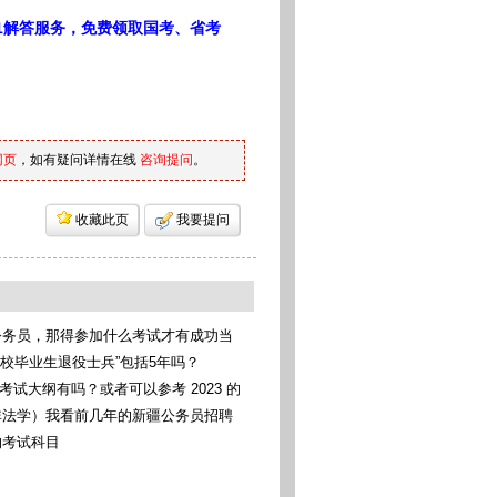
1解答服务，免费领取国考、省考
网页
，如有疑问详情在线
咨询提问
。
收藏此页
我要提问
公务员，那得参加什么考试才有成功当
考统考
高校毕业生退役士兵”包括5年吗？
考考试大纲有吗？或者可以参考 2023 的
非法学）我看前几年的新疆公务员招聘
科法学类，我可以报考这些专业吗（本
的考试科目