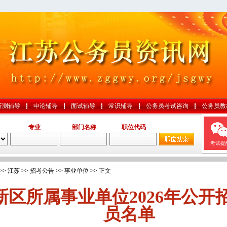
行测辅导
申论辅导
面试辅导
常识辅导
公务员考试咨询
公务员教
专业
部门名称
职位代码
考试提
>>
江苏
>>
招考公告
>>
事业单位
>> 正文
新区所属事业单位2026年公开
员名单