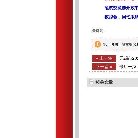
笔试交流群开放
模拟卷，回忆版
关键词：
第一时间了解掌握公
« 上一篇
无锡市2
通知
下一篇 »
最后一页
相关文章