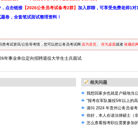
中，点击链接
【2026公务员考试备考2群】
加入群聊，可享受免费老师1对
试题卷，全套笔试面试整理资料！
职类考试资讯/公告等考情，您可以把公务员考试网
设为首页
、
存为桌面
或者
收藏此
026年事业单位定向招聘退役大学生士兵面试
相关问题
我想回家乡也就是户籍地当
选的机会，国考省考还是联
“报考在军队服役5年以上的
请问 2024 年贵州公务员省
考试大纲吗？
你好，本人在读法律硕士（
公告，里面有些专业要求本
怎么查看报考职位需要参加
人本科非法学专业）