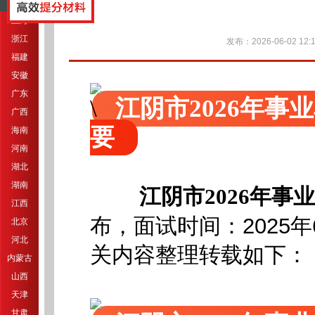
江苏
上海
浙江
发布：2026-06-02 12:1
福建
安徽
广东
江阴市2026年
广西
要
海南
河南
湖北
湖南
江阴市2026年
江西
布，
面试时间：2025年
北京
河北
关内容整理转载如下：
内蒙古
山西
天津
甘肃