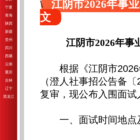
江阴市2026年
宁夏
文
青海
陕西
新疆
贵州
江阴市2026年
四川
西藏
云南
根据《江阴市2026
重庆
（澄人社事招公告备〔2
吉林
辽宁
复审，现公布入围面试
黑龙江
一、面试时间地点