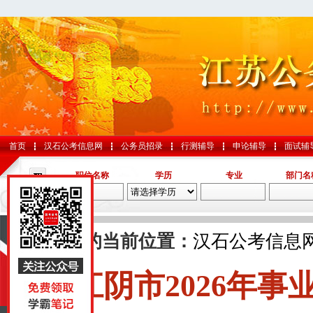
首页
汉石公考信息网
公务员招录
行测辅导
申论辅导
面试辅
职位名称
学历
专业
部门名
导航
您的当前位置：
汉石公考信息
江阴市2026年
国考
山东