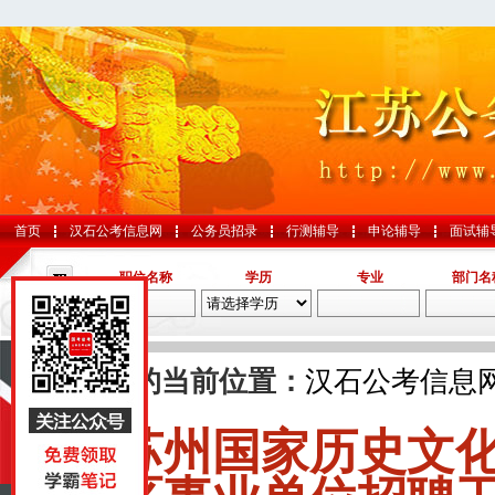
首页
汉石公考信息网
公务员招录
行测辅导
申论辅导
面试辅
职位名称
学历
专业
部门名
导航
您的当前位置：
汉石公考信息
苏州国家历史文
国考
山东