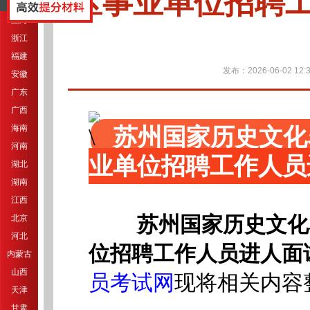
区事业单位招聘
江苏
上海
浙江
福建
发布：2026-06-02 12:3
安徽
广东
广西
海南
苏州国家历史文化
河南
业单位招聘工作人员
湖北
湖南
江西
北京
苏州国家历史文化
河北
位招聘工作人员进人面
内蒙古
山西
员考试网
现将相关内容
天津
甘肃