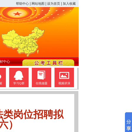
|
|
|
帮助中心
网站地图
设为首页
加入收藏
材中心
醒
学习Q群
在线做题
视频讲演
法类岗位招聘拟
六）