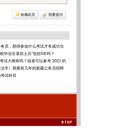
收藏此页
我要提问
公务员，那得参加什么考试才有成功当
考统考
高校毕业生退役士兵”包括5年吗？
考考试大纲有吗？或者可以参考 2023 的
非法学）我看前几年的新疆公务员招聘
科法学类，我可以报考这些专业吗（本
的考试科目