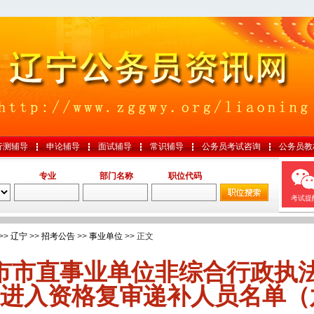
行测辅导
申论辅导
面试辅导
常识辅导
公务员考试咨询
公务员教
专业
部门名称
职位代码
考试提
>>
辽宁
>>
招考公告
>>
事业单位
>> 正文
市市直事业单位非综合行政执
进入资格复审递补人员名单（