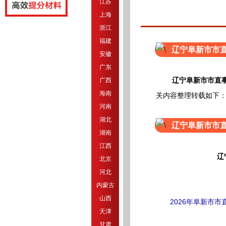
江苏
上海
浙江
福建
辽宁阜新市市
安徽
广东
辽宁阜新市市直
广西
海南
关内容整理转载如下
河南
湖北
辽宁阜新市市
湖南
江西
辽
北京
河北
内蒙古
山西
2026年阜新市
天津
甘肃