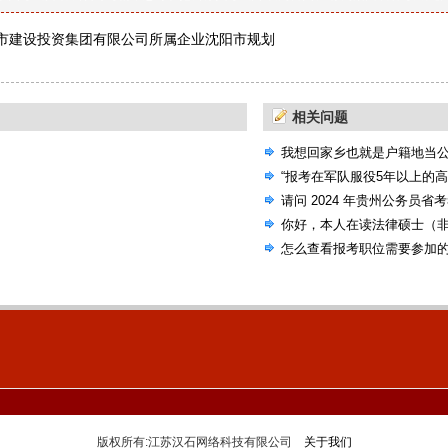
市建设投资集团有限公司所属企业沈阳市规划
院有限公司招聘4人公告
相关问题
我想回家乡也就是户籍地当
选的机会，国考省考还是联
“报考在军队服役5年以上的
请问 2024 年贵州公务员省
考试大纲吗？
你好，本人在读法律硕士（
公告，里面有些专业要求本
怎么查看报考职位需要参加
人本科非法学专业）
版权所有:江苏汉石网络科技有限公司
关于我们