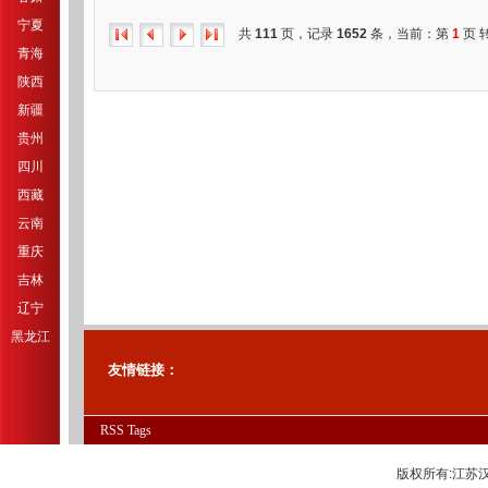
宁夏
共
111
页，记录
1652
条，当前：第
1
页 
青海
陕西
新疆
贵州
四川
西藏
云南
重庆
吉林
辽宁
黑龙江
友情链接：
RSS
Tags
版权所有:江