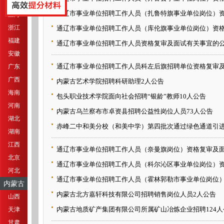
江苏
通辽市事业单位招聘工作人员（扎鲁特旗事业单位岗位）资格
上海
浙江
通辽市事业单位招聘工作人员（库伦旗事业单位岗位）资格复
福建
通辽市事业单位招聘工作人员资格复审及面试有关事宜的
安徽
通辽市事业单位招聘工作人员科左后旗招聘单位资格复审及面
广东
广西
内蒙古艺术学院招聘科研助理2人公告
海南
包头职业技术学院面向社会招聘“银龄”教师10人公告
河南
内蒙古乌兰察布市卓资县招聘公益性岗位人员73人公告
湖北
赤峰二中和美分校（和美中学）第四批次通过绿色通道引进
湖南
江西
通辽市事业单位招聘工作人员（奈曼旗岗位）资格复审及面试
北京
通辽市事业单位招聘工作人员（科尔沁区事业单位岗位）资格
河北
通辽市事业单位招聘工作人员（霍林郭勒市事业单位岗位）资
内蒙古
内蒙古北方嘉轩科技有限公司招聘销售岗位人员2人公告
山西
内蒙古地质矿产集团有限公司所属矿山冶炼企业招聘124人
天津
甘肃