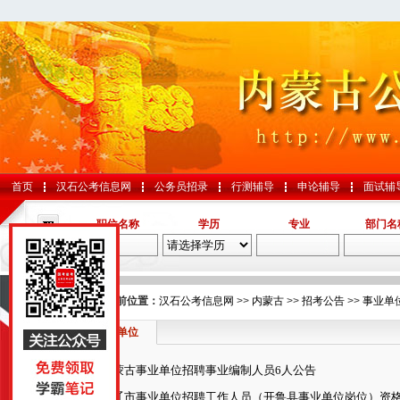
首页
汉石公考信息网
公务员招录
行测辅导
申论辅导
面试辅
职位名称
学历
专业
部门名
导航
您的当前位置：
汉石公考信息网
>>
内蒙古
>>
招考公告
>>
事业单
事业单位
国考
内蒙古事业单位招聘事业编制人员6人公告
山东
通辽市事业单位招聘工作人员（开鲁县事业单位岗位）资格复