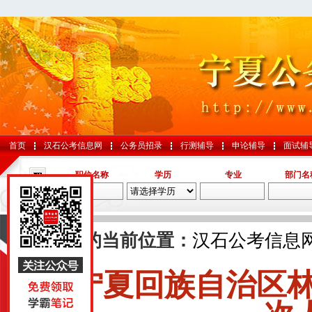
首页
汉石公考信息网
公务员招录
行测辅导
申论辅导
面试辅
职位名称
学历
专业
部门名
导航
您的当前位置：
汉石公考信息
宁夏回族自治区
国考
山东