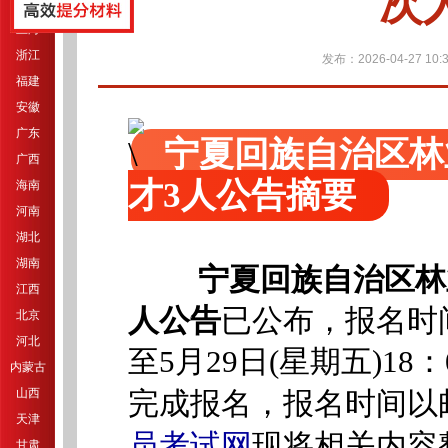
次
江苏
上海
浙江
发布：2026-04-27 10:3
福建
安徽
广东
宁夏回族自治区林
广西
才3人公告摘要
海南
河南
湖北
湖南
宁夏回族自治区林
江西
人公告
已公布，报名时间：
北京
河北
至5月29日(星期五)1
内蒙古
山西
完成报名，报名时间以
天津
员考试网
现将相关内容
甘肃