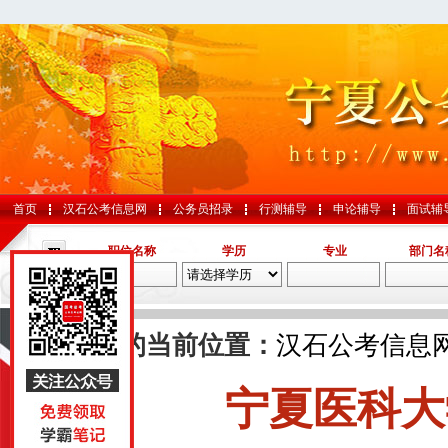
首页
汉石公考信息网
公务员招录
行测辅导
申论辅导
面试辅
职位名称
学历
专业
部门名
导航
您的当前位置：
汉石公考信息
宁夏医科大
国考
山东