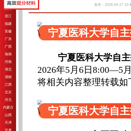
江苏
发布：2026-04-27 10:4
上海
浙江
福建
宁夏医科大学自主
安徽
广东
广西
海南
宁夏医科大学自主
河南
2026年5月6日8:00—5月
湖北
湖南
将相关内容整理转载如
江西
北京
河北
宁夏医科大学自主
内蒙古
山西
天津
甘肃