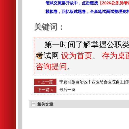
笔试交流群开放中，点击链接
【2026公务员考
模拟卷，回忆版试题卷，全套笔试面试整理资
关键词：
第一时间了解掌握公职类
考试网
设为首页
、
存为桌
咨询提问
。
« 上一篇
宁夏回族自治区中西医结合医院自主招
服务机构合同制人员拟录用公示
下一篇 »
最后一页
相关文章