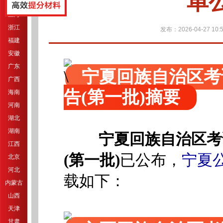
单
江苏
上海
浙江
发布：2026-04-27 10:5
福建
安徽
广东
宁夏回族自治区考
广西
告(第一批)摘要
海南
河南
湖北
湖南
宁夏回族自治区考
江西
宁夏
(第一批)
已公布，
北京
河北
载如下：
内蒙古
山西
天津
甘肃