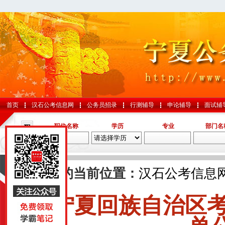
首页
汉石公考信息网
公务员招录
行测辅导
申论辅导
面试辅
职位名称
学历
专业
部门名
导航
您的当前位置：
汉石公考信息
宁夏回族自治区
国考
山东