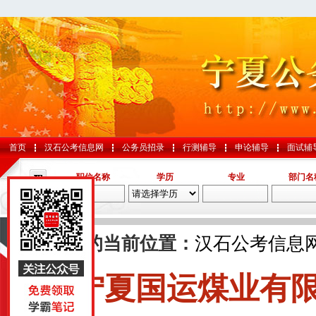
首页
汉石公考信息网
公务员招录
行测辅导
申论辅导
面试辅
职位名称
学历
专业
部门名
导航
您的当前位置：
汉石公考信息
宁夏国运煤业有
国考
山东