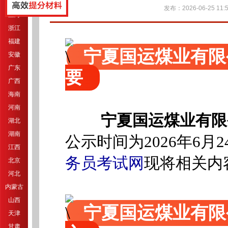
江苏
发布：2026-06-25 11:5
上海
浙江
福建
宁夏国运煤业有限
安徽
广东
要
广西
海南
河南
宁夏国运煤业有限
湖北
湖南
公示时间为2026年6月2
江西
务员考试网
现将相关内
北京
河北
内蒙古
山西
宁夏国运煤业有限
天津
甘肃