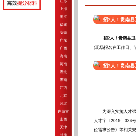
江苏
上海
浙江
招2人！贵南县
福建
安徽
招2人！贵南县卫
广东
(现场报名在工作日、
广西
海南
河南
招2人！贵南县
湖北
湖南
江西
北京
河北
为深入实施人才强卫
内蒙古
山西
人才字〔2019〕33
天津
位需求公告》等相关规
甘肃