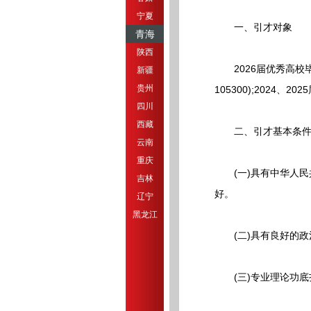
宁夏
一、引才对象
青海
陕西
2026届优秀高校毕业
新疆
贵州
105300);202
四川
西藏
二、引才基本条
云南
重庆
(一)具有中华人民
吉林
好。
辽宁
黑龙江
(二)具有良好的政
(三)专业理论功底