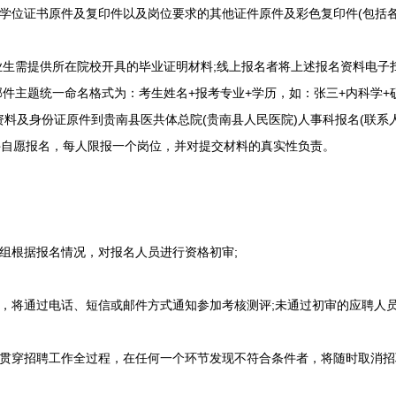
位证书原件及复印件以及岗位要求的其他证件原件及彩色复印件(包括各
业生需提供所在院校开具的毕业证明材料;线上报名者将上述报名资料电子
q.com(邮件主题统一命名格式为：考生姓名+报考专业+学历，如：张三+内科
料及身份证原件到贵南县医共体总院(贵南县人民医院)人事科报名(联系人：河
件自愿报名，每人限报一个岗位，并对提交材料的真实性负责。
组根据报名情况，对报名人员进行资格初审;
将通过电话、短信或邮件方式通知参加考核测评;未通过初审的应聘人员
贯穿招聘工作全过程，在任何一个环节发现不符合条件者，将随时取消招