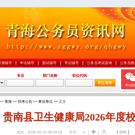
行测辅导
申论辅导
面试辅导
常识辅导
公务员考试咨询
公务员教
专业
部门名称
职位代码
考试提
>>
青海
>>
招考公告
>>
事业单位
>> 正文
！贵南县卫生健康局2026年度
大
中
发布：2026-05-25 09:59:18
字号：
小
|
|
【 打印 】