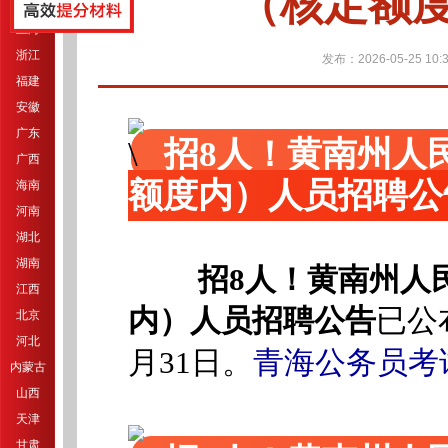
（核定额
江苏
上海
浙江
发布：2026-05-25 10:3
福建
安徽
广东
招8人！黄南州人民
广西
额度内）人员招聘公
海南
河南
湖北
湖南
招8人！黄南州人
江西
内）人员招聘公告
已公
北京
河北
青海公务员考
月31日。
内蒙古
山西
天津
甘肃