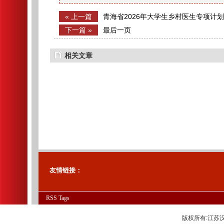
« 上一篇
青海省2026年大学生乡村医生专项计
加分人员公示
下一篇 »
最后一页
相关文章
友情链接：
RSS
Tags
版权所有:江