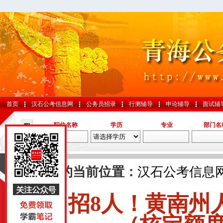
首页
汉石公考信息网
公务员招录
行测辅导
申论辅导
面试辅
职位名称
学历
专业
部门名
导航
您的当前位置：
汉石公考信息
招8人！黄南州人
国考
山东