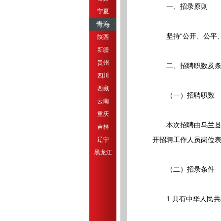
一、招录原则
宁夏
青海
坚持“公开、公平、
陕西
新疆
贵州
二、招聘职数及条
四川
西藏
（一）招聘职数
云南
重庆
本次招聘由乌兰县紧
吉林
开招聘工作人员岗位
辽宁
黑龙江
（二）招录条件
1.具有中华人民共