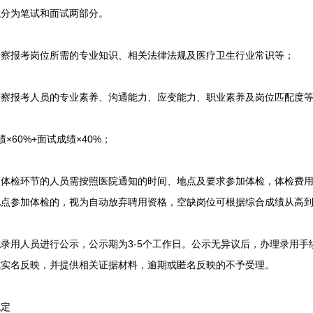
分为笔试和面试两部分。
报考岗位所需的专业知识、相关法律法规及医疗卫生行业常识等；
报考人员的专业素养、沟通能力、应变能力、职业素养及岗位匹配度
60%+面试成绩×40%；
检环节的人员需按照医院通知的时间、地点及要求参加体检，体检费用
地点参加体检的，视为自动放弃聘用资格，空缺岗位可根据综合成绩从高
用人员进行公示，公示期为3-5个工作日。公示无异议后，办理录用手
式实名反映，并提供相关证据材料，逾期或匿名反映的不予受理。
定