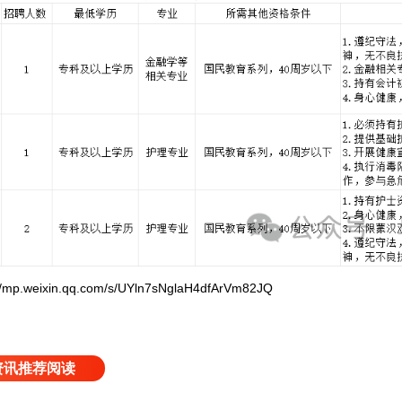
weixin.qq.com/s/UYln7sNglaH4dfArVm82JQ
资讯推荐阅读