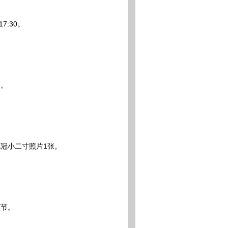
7:30。
）。
冠小二寸照片1张。
节。