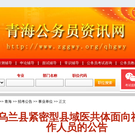
行测辅导
申论辅导
面试辅导
常识辅导
公务员考试咨询
公务员教
专业
部门名称
职位代码
考试提
>>
青海
>>
招考公告
>>
事业单位
>> 正文
！乌兰县紧密型县域医共体面向
作人员的公告