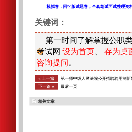
模拟卷，回忆版试题卷，全套笔试面试整理资
关键词：
第一时间了解掌握公职类
考试网
设为首页
、
存为桌
咨询提问
。
« 上一篇
第一师中级人民法院公开招聘聘用制新
告（1人）
下一篇 »
最后一页
相关文章