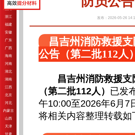
防员公告
江苏
上海
浙江
发布：2026-05-26 14:1
福建
安徽
昌吉州消防救援支
广东
广西
公告（第二批112人
海南
河南
湖北
昌吉州消防救援支
湖南
江西
（第二批112人）
已发布
北京
午10:00至2026年6月7
河北
内蒙古
将相关内容整理转载如
山西
天津
甘肃