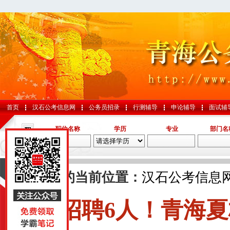
首页
汉石公考信息网
公务员招录
行测辅导
申论辅导
面试辅
职位名称
学历
专业
部门名
导航
您的当前位置：
汉石公考信息
招聘6人！青海
国考
山东