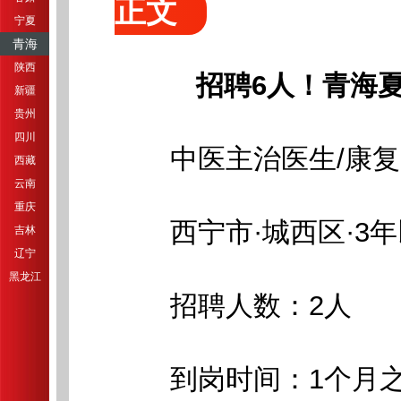
正文
宁夏
青海
陕西
招聘6人！青海夏
新疆
贵州
四川
中医主治医生/康复
西藏
云南
重庆
西宁市·城西区·3年
吉林
辽宁
黑龙江
招聘人数：2人
到岗时间：1个月