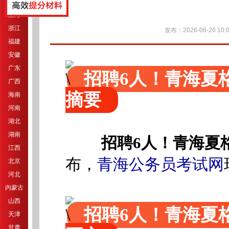
江苏
上海
浙江
发布：2026-06-26 10:0
福建
安徽
广东
招聘6人！青海夏
广西
摘要
海南
河南
湖北
湖南
招聘6人！青海夏
江西
青海公务员考试网
布，
北京
河北
内蒙古
山西
招聘6人！青海夏
天津
甘肃