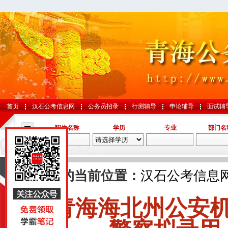
首页
汉石公考信息网
公务员招录
行测辅导
申论辅导
面试辅
职位名称
学历
专业
部门名
导航
您的当前位置：
汉石公考信息
青海海北州公安
国考
山东