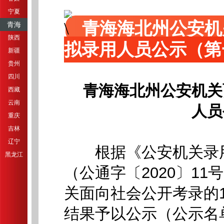
宁夏
青海海北州公安机
青海
陕西
拟录用人员公示（第
新疆
贵州
四川
青海海北州公安机关
西藏
云南
人员
重庆
吉林
辽宁
根据《公安机关录用
黑龙江
（公通字〔2020〕1
关面向社会公开考录的
结果予以公示（公示名单