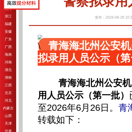
警察拟录用
江苏
上海
浙江
发布：2026-06-26 10:2
福建
安徽
广东
青海海北州公安机
广西
拟录用人员公示（第
海南
河南
湖北
湖南
青海海北州公安机
江西
用人员公示（第一批）
北京
河北
至2026年6月26日。
青
内蒙古
山西
转载如下：
天津
甘肃