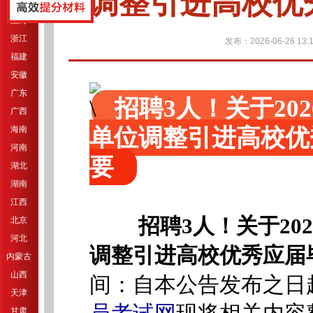
调整引进高校优
江苏
上海
浙江
发布：2026-06-26 13:1
福建
安徽
广东
招聘3人！关于20
广西
单位调整引进高校优
海南
河南
要
湖北
湖南
江西
招聘3人！关于2
北京
河北
调整引进高校优秀应届
内蒙古
山西
间：自本公告发布之日起至
天津
甘肃