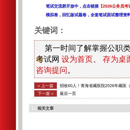
笔试交流群开放中，点击链接
【2026公务员考
模拟卷，回忆版试题卷，全套笔试面试整理资
关键词：
第一时间了解掌握公职类
考试网
设为首页
、
存为桌
咨询提问
。
« 上一篇
招收60人！青海省藏医院2026年藏医
师规范化培训招生简章
下一篇 »
最后一页
相关文章