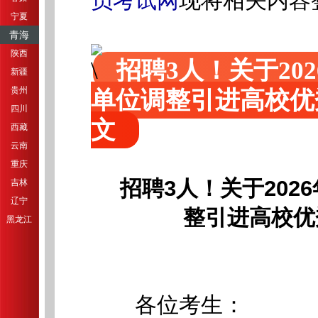
员考试网
现将相关内容
宁夏
青海
陕西
招聘3人！关于20
新疆
贵州
单位调整引进高校优
四川
文
西藏
云南
重庆
招聘3人！关于202
吉林
辽宁
整引进高校优
黑龙江
各位考生：