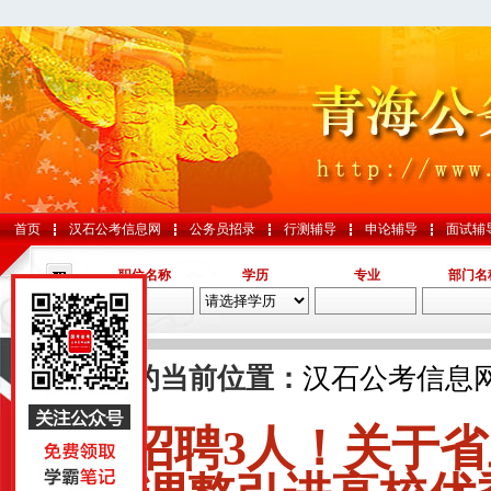
首页
汉石公考信息网
公务员招录
行测辅导
申论辅导
面试辅
职位名称
学历
专业
部门名
导航
您的当前位置：
汉石公考信息
招聘3人！关于
国考
山东