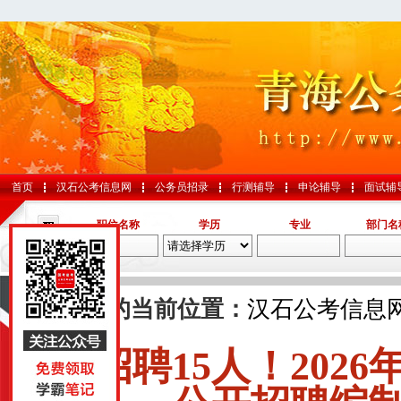
首页
汉石公考信息网
公务员招录
行测辅导
申论辅导
面试辅
职位名称
学历
专业
部门名
导航
您的当前位置：
汉石公考信息
招聘15人！202
国考
山东