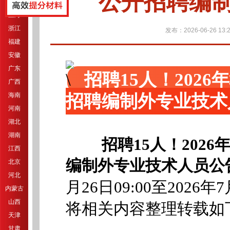
公开招聘编
江苏
上海
浙江
发布：2026-06-26 13:2
福建
安徽
广东
招聘15人！202
广西
招聘编制外专业技术
海南
河南
湖北
湖南
招聘15人！202
江西
编制外专业技术人员公
北京
河北
月26日09:00至2026年7
内蒙古
山西
将相关内容整理转载如
天津
甘肃