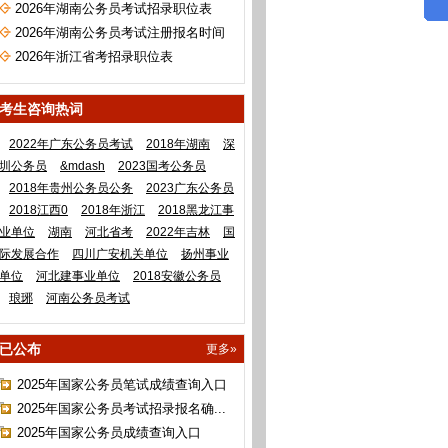
考）
2026年湖南公务员考试招录职位表
2026年湖南公务员考试注册报名时间
2026年浙江省考招录职位表
考生咨询热词
2022年广东公务员考试
2018年湖南
深
圳公务员
&mdash
2023国考公务员
2018年贵州公务员公务
2023广东公务员
2018江西0
2018年浙江
2018黑龙江事
业单位
湖南
河北省考
2022年吉林
国
际发展合作
四川广安机关单位
扬州事业
单位
河北建事业单位
2018安徽公务员
琅琊
河南公务员考试
已公布
更多»
2025年国家公务员笔试成绩查询入口
2025年国家公务员考试招录报名确...
2025年国家公务员成绩查询入口