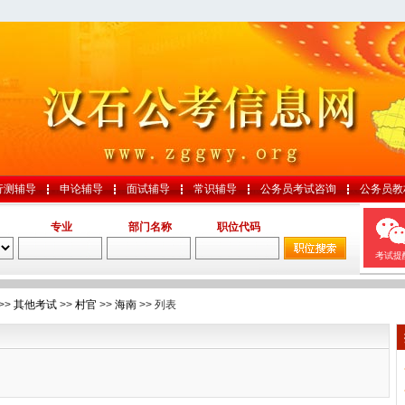
行测辅导
申论辅导
面试辅导
常识辅导
公务员考试咨询
公务员教
专业
部门名称
职位代码
考试提
>>
其他考试
>>
村官
>>
海南
>> 列表