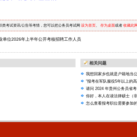
职类考试资讯/公告等考情，您可以把公务员考试网
设为首页
、
存为桌面
或者
收藏此
业单位2026年上半年公开考核招聘工作人员
人）
相关问题
我想回家乡也就是户籍地当
选的机会，国考省考还是联
“报考在军队服役5年以上的
请问 2024 年贵州公务员省
考试大纲吗？
你好，本人在读法律硕士（
公告，里面有些专业要求本
怎么查看报考职位需要参加
人本科非法学专业）