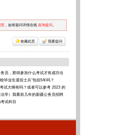
网页
，如有疑问详情在线
咨询提问
。
收藏此页
我要提问
公务员，那得参加什么考试才有成功当
考统考
高校毕业生退役士兵”包括5年吗？
考考试大纲有吗？或者可以参考 2023 的
非法学）我看前几年的新疆公务员招聘
科法学类，我可以报考这些专业吗（本
的考试科目