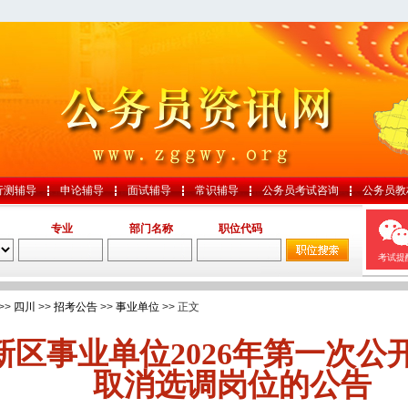
行测辅导
申论辅导
面试辅导
常识辅导
公务员考试咨询
公务员教
专业
部门名称
职位代码
考试提
>>
四川
>>
招考公告
>>
事业单位
>> 正文
新区事业单位2026年第一次公
取消选调岗位的公告