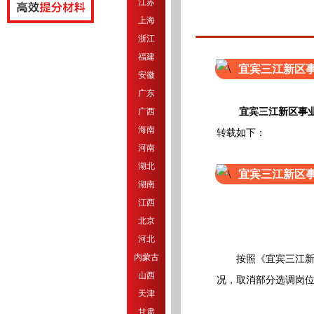
江苏
上海
浙江
福建
宜宾三江新区事
安徽
广东
宜宾三江新区事业
广西
海南
转载如下：
河南
湖北
宜宾三江新区事
湖南
江西
北京
河北
内蒙古
按照《宜宾三江新区
山西
况，取消部分选调岗
天津
甘肃