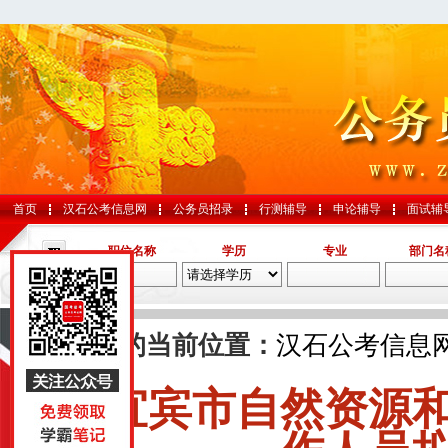
首页
汉石公考信息网
公务员招录
行测辅导
申论辅导
面试辅
职位名称
学历
专业
部门名
导航
您的当前位置：
汉石公考信息
宜宾市自然资源
国考
山东