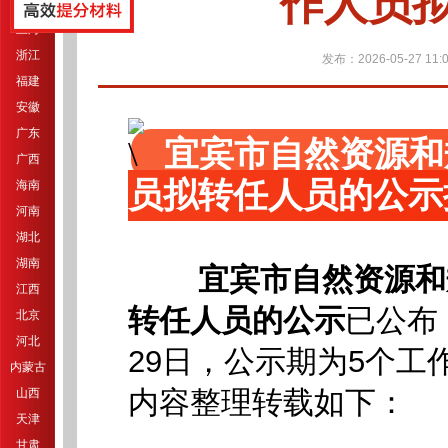
作人员
江苏
上海
浙江
发布：2026-05-27 11:0
福建
安徽
广东
宜宾市自然资源和
广西
员拟转任人员的公示
海南
河南
湖北
湖南
宜宾市自然资源和
江西
转任人员的公示
已公布
北京
河北
29日，公示期为5个工
内蒙古
内容整理转载如下：
山西
天津
甘肃