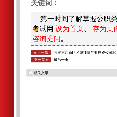
关键词：
第一时间了解掌握公职类
考试网
设为首页
、
存为桌
咨询提问
。
« 上一篇
宜宾三江新区区属独资产业投资公司20
聘公告（9人）
下一篇 »
最后一页
相关文章