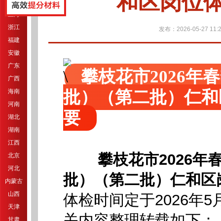
和区岗位
江苏
上海
浙江
发布：2026-05-27 11:2
福建
安徽
广东
攀枝花市2026
广西
批）（第二批）仁和
海南
河南
要
湖北
湖南
江西
攀枝花市2026
北京
河北
批）（第二批）仁和区
内蒙古
山西
体检时间定于2026年5
天津
关内容整理转载如下：
甘肃