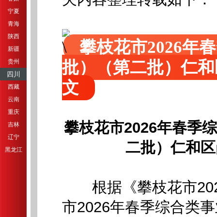
宁夏
青海
陕西
攀枝花市2026
新疆
批）（第二批）仁和
贵州
四川
文
西藏
云南
重庆
攀枝花市2026年春
吉林
辽宁
二批）仁和区
黑龙江
根据《攀枝花市202
市2026年春季综合类