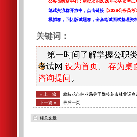
公务员教材中心：新批次的2026年公务员考
笔试交流群开放中，点击链接
【2026公务员考
模拟卷，回忆版试题卷，全套笔试面试整理资
关键词：
第一时间了解掌握公职类
考试网
设为首页
、
存为桌
咨询提问
。
« 上一篇
攀枝花市林业局关于攀枝花市林业调查
笔试成绩及排名、面试有关事宜公告
下一篇 »
最后一页
相关文章