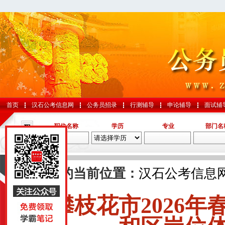
首页
汉石公考信息网
公务员招录
行测辅导
申论辅导
面试辅
职位名称
学历
专业
部门名
导航
您的当前位置：
汉石公考信息
攀枝花市2026
国考
山东