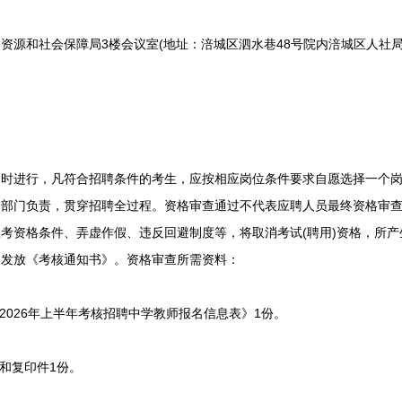
和社会保障局3楼会议室(地址：涪城区泗水巷48号院内涪城区人社局办
进行，凡符合招聘条件的考生，应按相应岗位条件要求自愿选择一个岗
管部门负责，贯穿招聘全过程。资格审查通过不代表应聘人员最终资格审
考资格条件、弄虚作假、违反回避制度等，将取消考试(聘用)资格，所
场发放《考核通知书》。资格审查所需资料：
026年上半年考核招聘中学教师报名信息表》1份。
和复印件1份。