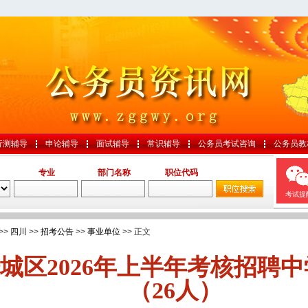
行测辅导
申论辅导
面试辅导
常识辅导
公务员考试咨询
公务员教
专业
部门名称
职位代码
考试提
>>
四川
>>
招考公告
>>
事业单位
>> 正文
城区2026年上半年考核招聘
（26人）