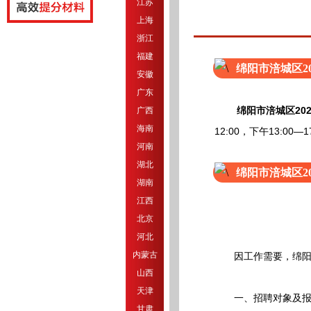
江苏
上海
浙江
福建
绵阳市涪城区2
安徽
广东
绵阳市涪城区20
广西
海南
12:00，下午13:00—
河南
湖北
绵阳市涪城区2
湖南
江西
北京
河北
内蒙古
因工作需要，绵阳市涪
山西
天津
一、招聘对象及报
甘肃