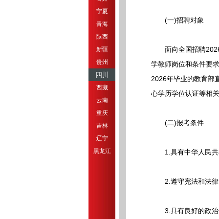
宁夏
(一)招聘对象
青海
陕西
面向全国招聘2026
新疆
贵州
学教师岗位和条件要求
四川
2026年毕业的教育
西藏
心学历学位认证等相
云南
重庆
(二)报考条件
吉林
辽宁
黑龙江
1.具有中华人民共
2.遵守宪法和法律
3.具有良好的政治