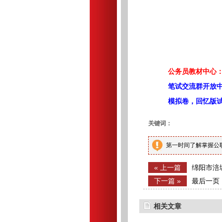
公务员教材中心：
笔试交流群开放
模拟卷，回忆版
关键词：
第一时间了解掌握公
« 上一篇
绵阳市涪
（26人）
下一篇 »
最后一页
相关文章