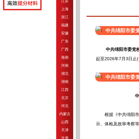
江苏
上海
浙江
福建
中共绵阳市委党
安徽
广东
中共绵阳市委党
广西
海南
起至2026年7月3日止
河南
湖北
中共绵阳市委党
湖南
江西
北京
河北
内蒙古
根据《中共绵阳市委党
山西
示、体检及政审考察
天津
甘肃