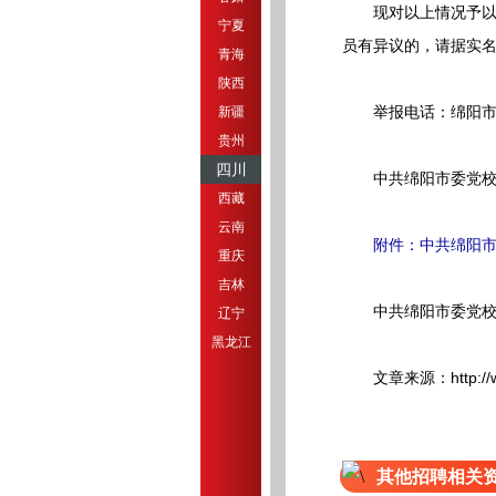
现对以上情况予以公示
宁夏
员有异议的，请据实
青海
陕西
举报电话：绵阳市人社局
新疆
贵州
四川
中共绵阳市委党校机关纪
西藏
云南
附件：中共绵阳市
重庆
吉林
中共绵阳市委党
辽宁
黑龙江
文章来源：http://www.m
其他招聘相关