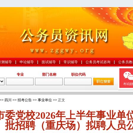
行测辅导
申论辅导
面试辅导
常识辅导
公务员考试咨询
公务员教
专业
部门名称
职位代码
考试提
>>
四川
>>
招考公告
>>
事业单位
>> 正文
市委党校2026年上半年事业单
批招聘（重庆场）拟聘人员