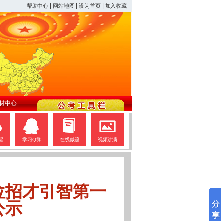
|
|
|
帮助中心
网站地图
设为首页
加入收藏
材中心
醒
学习Q群
在线做题
视频讲演
位招才引智第一
公示