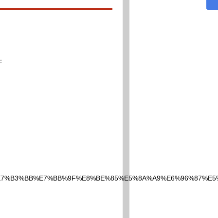
：
E7%B3%BB%E7%BB%9F%E8%BE%85%E5%8A%A9%E6%96%87%E5