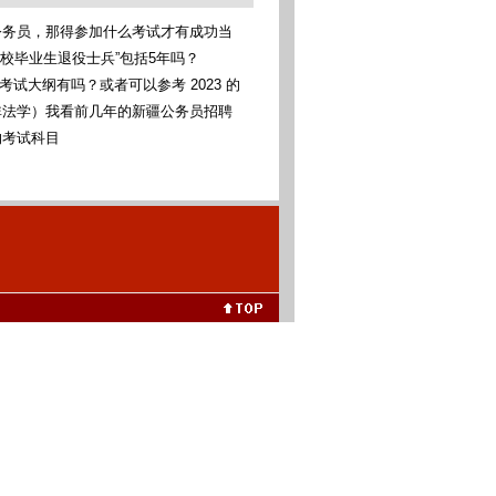
公务员，那得参加什么考试才有成功当
考统考
高校毕业生退役士兵”包括5年吗？
考考试大纲有吗？或者可以参考 2023 的
非法学）我看前几年的新疆公务员招聘
科法学类，我可以报考这些专业吗（本
的考试科目