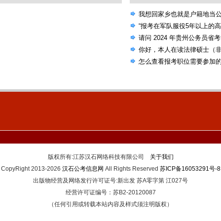
我想回家乡也就是户籍地当
选的机会，国考省考还是联
“报考在军队服役5年以上的
请问 2024 年贵州公务员省
考试大纲吗？
你好，本人在读法律硕士（
公告，里面有些专业要求本
怎么查看报考职位需要参加
人本科非法学专业）
版权所有:江苏汉石网络科技有限公司
关于我们
CopyRight 2013-2026
汉石公考信息网
All Rights Reserved
苏ICP备16053291号-8
出版物经营及网络发行许可证号:新出发 苏A零字第 江027号
经营许可证编号：苏B2-20120087
（任何引用或转载本站内容及样式须注明版权）