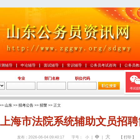
行测辅导
申论辅导
面试辅导
常识辅导
公务员考试咨询
公务员教
专业
部门名称
职位代码
考试提
>>
山东
>>
招考公告
>>
招警
>> 正文
上海市法院系统辅助文员招聘
大
中
发布：2026-06-04 09:40:17
字号：
小
|
|
【 打印 】