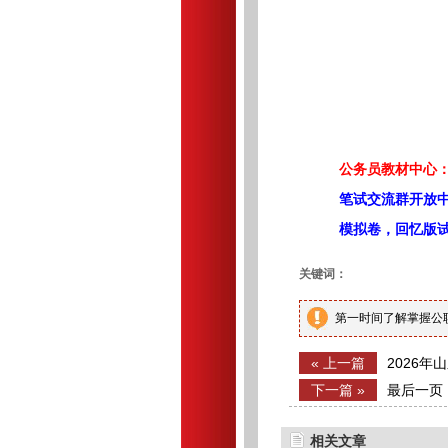
公务员教材中心：
笔试交流群开放
模拟卷，回忆版
关键词：
第一时间了解掌握公
« 上一篇
2026
人）
下一篇 »
最后一页
相关文章