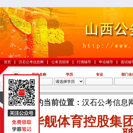
首页
汉石公考信息网
公务员招录
行测辅导
申论辅导
面试辅
职位名称
学历
专业
部门名
导航
您的当前位置：
汉石公考信息
华舰体育控股集
国考
山东