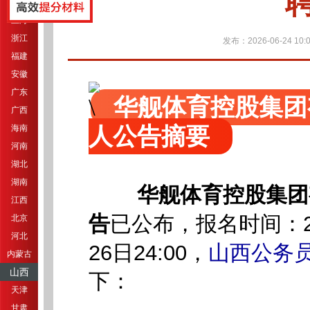
江苏
上海
浙江
发布：2026-06-24 10:0
福建
安徽
广东
华舰体育控股集团
广西
人公告摘要
海南
河南
湖北
湖南
华舰体育控股集团
江西
，报名时间：20
告
已公布
北京
河北
26日24:00，
山西公务
内蒙古
山西
下：
天津
甘肃