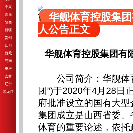
宁夏
华舰体育控股集团
青海
陕西
人公告正文
新疆
贵州
四川
华舰体育控股集团有限
西藏
云南
重庆
公司简介：华舰体育控
吉林
辽宁
团”)于2020年4月2
黑龙江
府批准设立的国有大型
集团成立是山西省委、
体育的重要论述，依托