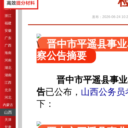
江苏
上海
浙江
发布：2026-06-24 10:2
福建
安徽
广东
晋中市平遥县事业
广西
察公告摘要
海南
河南
湖北
湖南
晋中市平遥县事业
江西
，
山西公务员
告
已公布
北京
河北
下：
内蒙古
山西
天津
甘肃