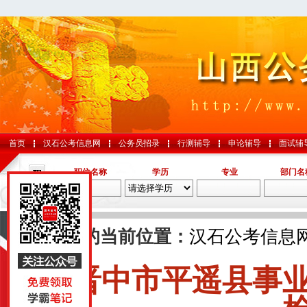
首页
汉石公考信息网
公务员招录
行测辅导
申论辅导
面试辅
职位名称
学历
专业
部门名
导航
您的当前位置：
汉石公考信息
晋中市平遥县事
国考
山东