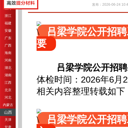
江苏
发布：2026-06-24 10:4
上海
浙江
福建
吕梁学院公开招聘
安徽
广东
要
广西
海南
河南
吕梁学院公开招聘
湖北
湖南
体检时间：2026年6月
江西
相关内容整理转载如下
北京
河北
内蒙古
山西
吕梁学院公开招聘
天津
甘肃