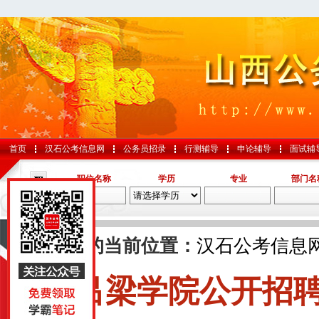
首页
汉石公考信息网
公务员招录
行测辅导
申论辅导
面试辅
职位名称
学历
专业
部门名
导航
您的当前位置：
汉石公考信息
吕梁学院公开招
国考
山东