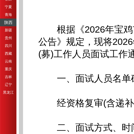
宁夏
青海
陕西
根据《2026年宝鸡
新疆
贵州
公告》规定，现将202
四川
(募)工作人员面试工作
西藏
云南
重庆
一、面试人员名单
吉林
辽宁
黑龙江
经资格复审(含递补复
二、面试方式、时