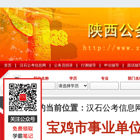
首页
汉石公考信息网
公务员招录
行测辅导
申论辅导
面试辅
职位名称
学历
专业
部门名
导航
您的当前位置：
汉石公考信息
宝鸡市事业单
国考
山东