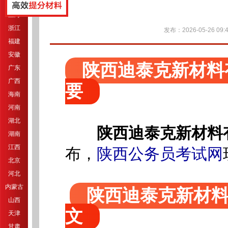
江苏
上海
浙江
发布：2026-05-26 09:4
福建
安徽
陕西迪泰克新材料
广东
广西
要
海南
河南
湖北
陕西迪泰克新材料
湖南
江西
布，
陕西公务员考试网
北京
河北
内蒙古
陕西迪泰克新材料
山西
文
天津
甘肃