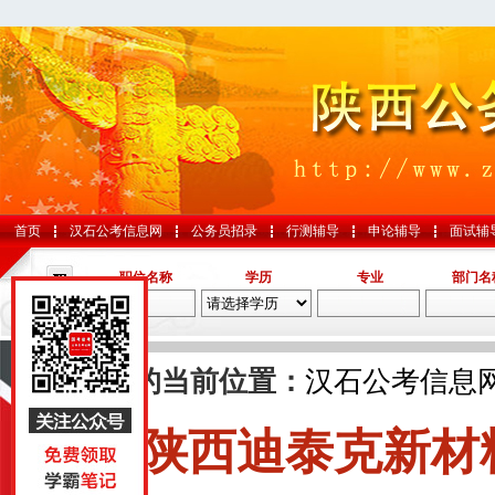
首页
汉石公考信息网
公务员招录
行测辅导
申论辅导
面试辅
职位名称
学历
专业
部门名
导航
您的当前位置：
汉石公考信息
陕西迪泰克新材
国考
山东