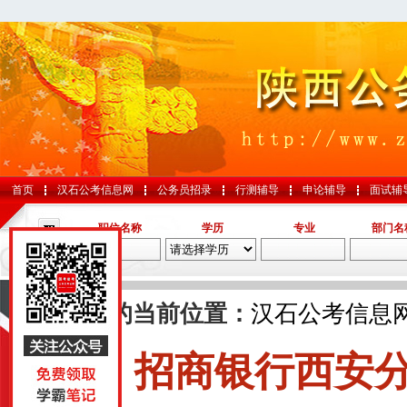
首页
汉石公考信息网
公务员招录
行测辅导
申论辅导
面试辅
职位名称
学历
专业
部门名
导航
您的当前位置：
汉石公考信息
招商银行西安
国考
山东