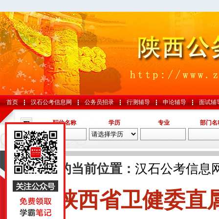
首页
汉石公考信息网
公务员招录
行测辅导
申论辅导
面试辅
职位名称
学历
专业
部门名
导航
您的当前位置：
汉石公考信息
陕西省卫健委直属
国考
山东