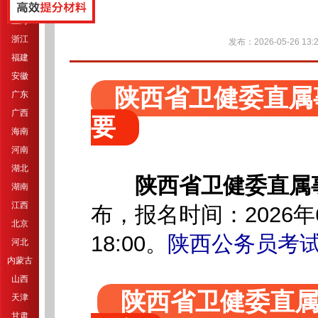
江苏
上海
浙江
发布：2026-05-26 13:2
福建
安徽
陕西省卫健委直属
广东
广西
要
海南
河南
湖北
陕西省卫健委直属
湖南
江西
布，报名时间：2026年6
北京
18:00。
陕西公务员考
河北
内蒙古
山西
陕西省卫健委直属
天津
甘肃