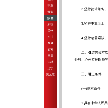
宁夏
2.坚持德才兼备、
青海
陕西
3.坚持事业至上、
新疆
贵州
四川
4.坚持急需紧缺、
西藏
云南
二、引进岗位本次重
重庆
外科、心外监护医师
吉林
辽宁
三、引进条件
黑龙江
(一)基本条件
1.具有中华人民共