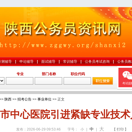
行测辅导
申论辅导
面试辅导
常识辅导
公务员考试咨询
公务员教
专业
部门名称
职位代码
考试提
>>
陕西
>>
招考公告
>>
事业单位
>> 正文
市中心医院引进紧缺专业技术
大
中
发布：2026-06-29 09:53:46
字号：
小
|
|
【 打印 】