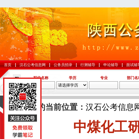
首页
汉石公考信息网
公务员招录
行测辅导
申论辅导
面试辅
职位名称
学历
专业
部门名
导航
您的当前位置：
汉石公考信息
中煤化工
国考
山东