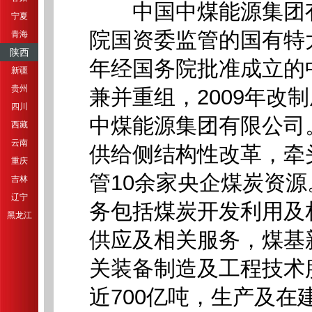
中国中煤能源集团有
宁夏
院国资委监管的国有特大
青海
陕西
年经国务院批准成立的
新疆
贵州
兼并重组，2009年改
四川
中煤能源集团有限公司。
西藏
云南
供给侧结构性改革，牵
重庆
管10余家央企煤炭资
吉林
辽宁
务包括煤炭开发利用及
黑龙江
供应及相关服务，煤基
关装备制造及工程技术
近700亿吨，生产及在