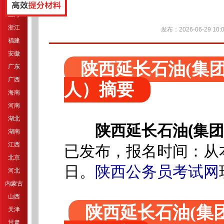
江苏
上海
浙江
发布：2026-06-29 10:0
福建
安徽
陕西延长石油(集团
广东
广西
人）摘要
海南
河南
湖北
陕西延长石油(集团
湖南
江西
已发布，报名时间：从本
北京
日。
陕西公务员考试网
河北
内蒙古
山西
陕西延长石油(集
天津
甘肃