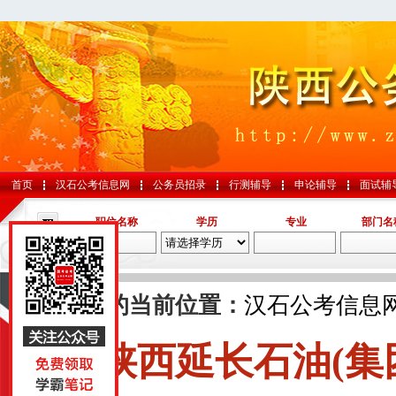
首页
汉石公考信息网
公务员招录
行测辅导
申论辅导
面试辅
职位名称
学历
专业
部门名
导航
您的当前位置：
汉石公考信息
陕西延长石油(集
国考
山东