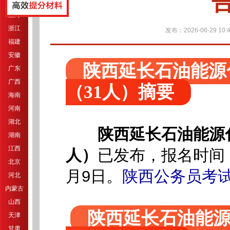
江苏
上海
浙江
发布：2026-06-29 10:4
福建
安徽
陕西延长石油能源
广东
广西
（31人）摘要
海南
河南
湖北
陕西延长石油能源
湖南
江西
人）
已发布，报名时间：
北京
月9日。
陕西公务员考
河北
内蒙古
山西
陕西延长石油能
天津
甘肃