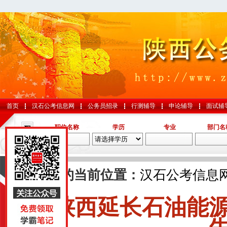
首页
汉石公考信息网
公务员招录
行测辅导
申论辅导
面试辅
职位名称
学历
专业
部门名
导航
您的当前位置：
汉石公考信息
陕西延长石油能
国考
山东