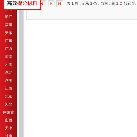
江苏
共
1
页，记录
1
条，当前：第
1
页 转到 第
上海
浙江
福建
安徽
广东
广西
海南
河南
湖北
湖南
江西
北京
河北
内蒙古
山西
天津
甘肃