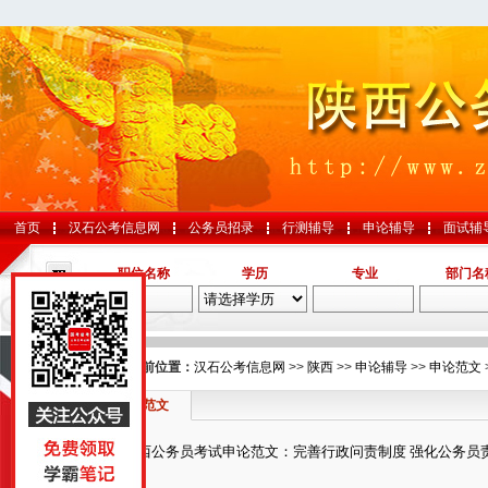
首页
汉石公考信息网
公务员招录
行测辅导
申论辅导
面试辅
职位名称
学历
专业
部门名
导航
您的当前位置：
汉石公考信息网
>>
陕西
>>
申论辅导
>>
申论范文
申论范文
国考
陕西公务员考试申论范文：完善行政问责制度 强化公务员
山东