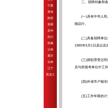
二、招聘对象和条
宁夏
青海
(一)具有中华人民
陕西
德品行。
新疆
贵州
四川
(二)具备招聘单位规
西藏
1985年5月1日及以
云南
重庆
(三)因犯罪受过刑
吉林
员与所报考单位中工
辽宁
黑龙江
(四)外省市户籍非应
(五)工作年限的计算