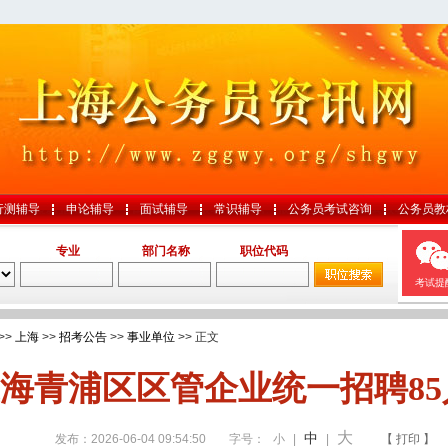
行测辅导
申论辅导
面试辅导
常识辅导
公务员考试咨询
公务员教
专业
部门名称
职位代码
考试提
>>
上海
>>
招考公告
>>
事业单位
>> 正文
海青浦区区管企业统一招聘85
大
中
发布：2026-06-04 09:54:50
字号：
小
|
|
【 打印 】