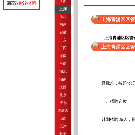
江苏
上海
浙江
上海青浦区区管
福建
安徽
上海青浦区区管
广东
上海青浦区区管
广西
海南
河南
湖北
湖南
经批准，按照“公开
江西
北京
一、招聘岗位
河北
内蒙古
山西
计划招聘85人，招聘
天津
甘肃