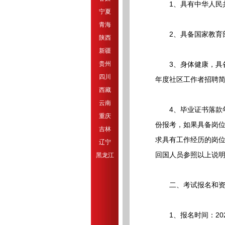
1、具有中华人民共
宁夏
青海
2、具备国家教育部
陕西
新疆
贵州
3、身体健康，具备
四川
年度社区工作者招聘
西藏
云南
4、毕业证书落款年度
重庆
份报考，如果具备岗
吉林
求具有工作经历的岗位
辽宁
回国人员参照以上说
黑龙江
二、考试报名和资
1、报名时间：2026