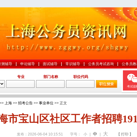
行测辅导
申论辅导
面试辅导
常识辅导
公务员考试咨询
公务员教
专业
部门名称
职位代码
考试提
>>
上海
>>
招考公告
>>
事业单位
>> 正文
海市宝山区社区工作者招聘19
大
中
发布：2026-06-04 10:15:51
字号：
小
|
|
【 打印 】