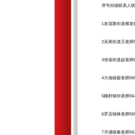
序号街镇联系人联
1友谊路街道褚老师/蒋
2吴淞街道王老师566
3张庙街道赵老师661
4大场镇翟老师5650
5顾村镇何老师5646
6罗店镇林老师56591
7月浦镇秦老师5639