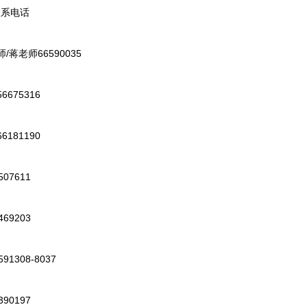
系电话
老师66590035
75316
81190
7611
9203
308-8037
0197