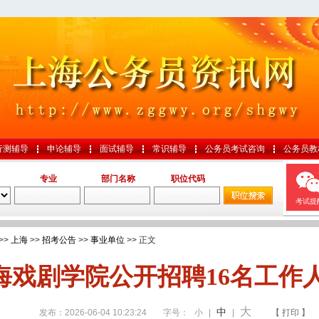
行测辅导
申论辅导
面试辅导
常识辅导
公务员考试咨询
公务员教
专业
部门名称
职位代码
考试提
>>
上海
>>
招考公告
>>
事业单位
>> 正文
海戏剧学院公开招聘16名工作
大
中
发布：2026-06-04 10:23:24
字号：
小
|
|
【 打印 】