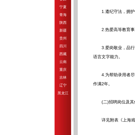
宁夏
1.遵纪守法，拥护
青海
陕西
2.热爱高等教育事
新疆
贵州
四川
3.爱岗敬业，品行
西藏
语言文字能力。
云南
重庆
4.为帮助录用者尽
吉林
作满2年。
辽宁
黑龙江
(二)招聘岗位及其
详见附表《上海戏剧学