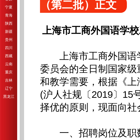
（第二批）正文
宁夏
青海
陕西
上海市工商外国语学校
新疆
贵州
四川
上海市工商外国语学
西藏
云南
委员会的全日制国家级
重庆
和教学需要，根据《上
吉林
辽宁
(沪人社规〔2019〕1
黑龙江
择优的原则，现面向社
一、招聘岗位及职数(