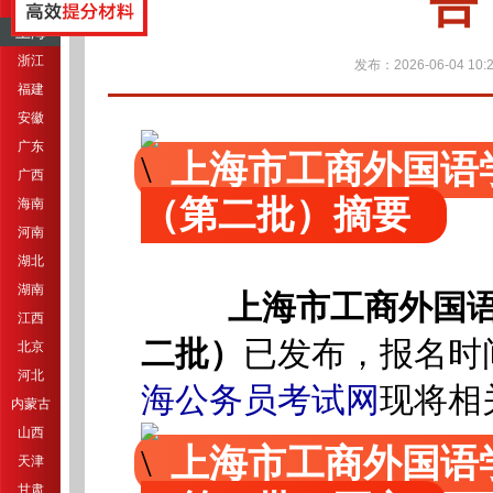
告
江苏
上海
浙江
发布：2026-06-04 10:2
福建
安徽
广东
上海市工商外国语
广西
（第二批）摘要
海南
河南
湖北
湖南
上海市工商外国
江西
二批）
已发布，报名时间
北京
河北
海公务员考试网
现将相
内蒙古
山西
上海市工商外国语
天津
甘肃