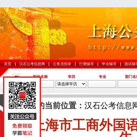
首页
汉石公考信息网
公务员招录
行测辅导
申论辅导
面试辅
职位名称
学历
专业
部门名
导航
您的当前位置：
汉石公考信息
上海市工商外国
国考
山东