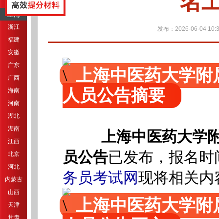
名
江苏
上海
浙江
发布：2026-06-04 10:3
福建
安徽
广东
上海中医药大学附
广西
人员公告摘要
海南
河南
湖北
湖南
上海中医药大学附
江西
员公告
已发布，报名时间
北京
河北
务员考试网
现将相关内
内蒙古
山西
上海中医药大学附
天津
甘肃