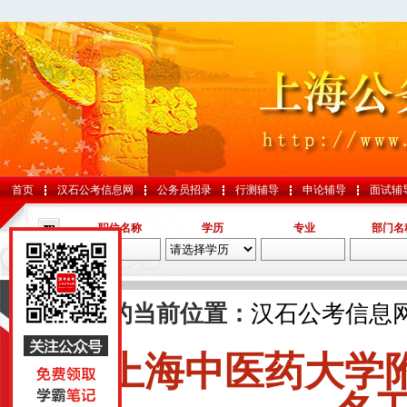
首页
汉石公考信息网
公务员招录
行测辅导
申论辅导
面试辅
职位名称
学历
专业
部门名
导航
您的当前位置：
汉石公考信息
上海中医药大学附
国考
山东