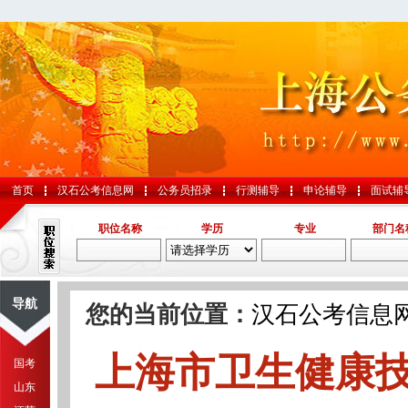
首页
汉石公考信息网
公务员招录
行测辅导
申论辅导
面试辅
职位名称
学历
专业
部门名
导航
您的当前位置：
汉石公考信息
上海市卫生健康
国考
山东