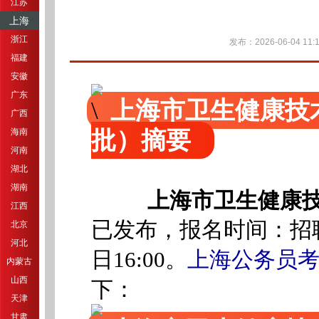
江苏
上海
浙江
发布：2026-06-04 11:1
福建
安徽
广东
上海市卫生健康技
广西
批）摘要
海南
河南
湖北
湖南
上海市卫生健康
江西
已发布，报名时间：招聘
北京
河北
上海公务员
日16:00。
内蒙古
山西
下：
天津
甘肃