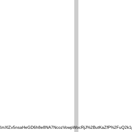
GLp4eXmXlZv5nsaHeGD6h8e8NA7NcozVowpWocRjJ%2ButKaZf