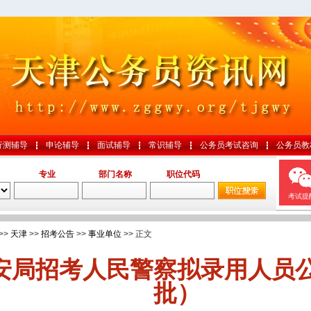
行测辅导
申论辅导
面试辅导
常识辅导
公务员考试咨询
公务员教
专业
部门名称
职位代码
考试提
>>
天津
>>
招考公告
>>
事业单位
>> 正文
安局招考人民警察拟录用人员
批）