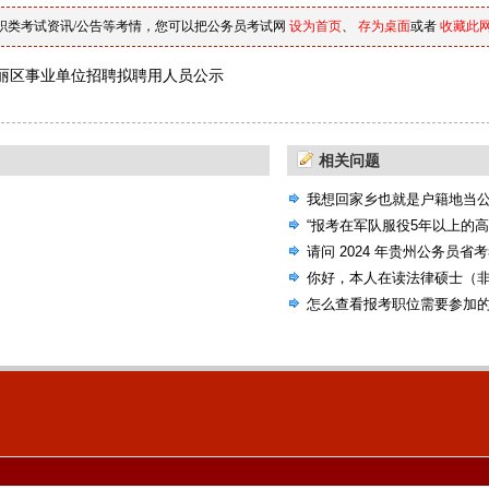
职类考试资讯/公告等考情，您可以把公务员考试网
设为首页
、
存为桌面
或者
收藏此
丽区事业单位招聘拟聘用人员公示
相关问题
我想回家乡也就是户籍地当
选的机会，国考省考还是联
“报考在军队服役5年以上的
请问 2024 年贵州公务员省
考试大纲吗？
你好，本人在读法律硕士（
公告，里面有些专业要求本
怎么查看报考职位需要参加
人本科非法学专业）