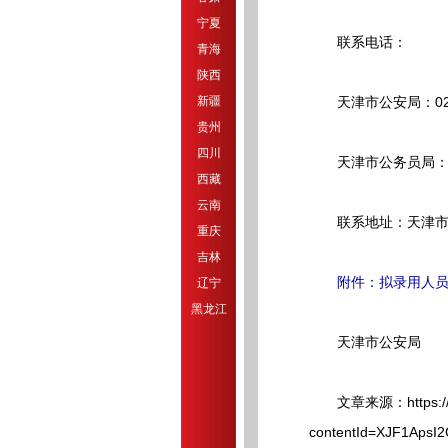
宁夏
联系电话：
青海
陕西
新疆
天津市公安局：022-2
贵州
四川
天津市公务员局：022
西藏
云南
联系地址：天津市西青
重庆
吉林
附件：拟录用人
辽宁
黑龙江
天津市公安局
文章来源：https://gklx.h
contentId=XJF1A