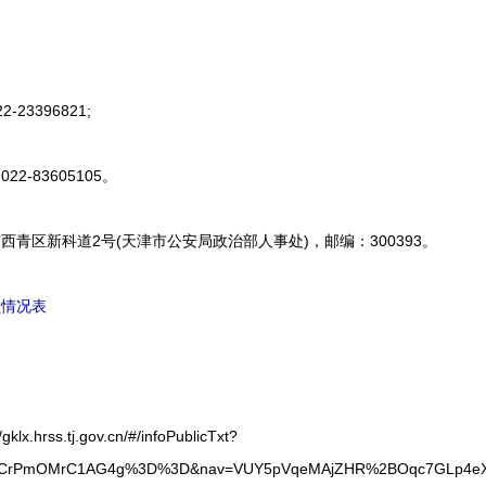
3396821;
-83605105。
区新科道2号(天津市公安局政治部人事处)，邮编：300393。
员情况表
rss.tj.gov.cn/#/infoPublicTxt?
psI2CrPmOMrC1AG4g%3D%3D&nav=VUY5pVqeMAjZHR%2BOqc7