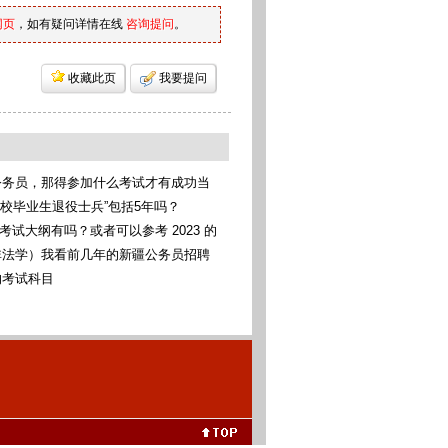
网页
，如有疑问详情在线
咨询提问
。
收藏此页
我要提问
公务员，那得参加什么考试才有成功当
考统考
高校毕业生退役士兵”包括5年吗？
考考试大纲有吗？或者可以参考 2023 的
非法学）我看前几年的新疆公务员招聘
科法学类，我可以报考这些专业吗（本
的考试科目