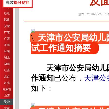
及
江苏
上海
浙江
发布：2026-06-24 11:4
福建
安徽
广东
天津市公安局幼儿
广西
试工作通知摘要
海南
河南
湖北
湖南
天津市公安局幼儿
江西
作通知
已公布，
天津公
北京
河北
如下：
内蒙古
山西
天津
甘肃