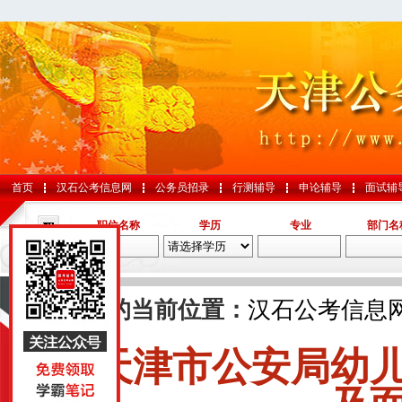
首页
汉石公考信息网
公务员招录
行测辅导
申论辅导
面试辅
职位名称
学历
专业
部门名
导航
您的当前位置：
汉石公考信息
天津市公安局幼
国考
山东