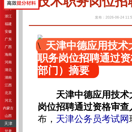
技术职务岗位招
江苏
上海
浙江
发布：2026-06-24 11:5
福建
安徽
广东
天津中德应用技术
广西
职务岗位招聘通过资
海南
河南
部门）摘要
湖北
湖南
江西
天津中德应用技术
北京
河北
岗位招聘通过资格审查
内蒙古
山西
布，
天津公务员考试网
天津
甘肃