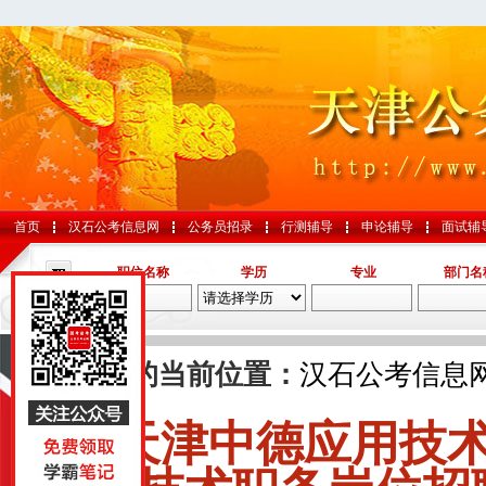
首页
汉石公考信息网
公务员招录
行测辅导
申论辅导
面试辅
职位名称
学历
专业
部门名
导航
您的当前位置：
汉石公考信息
天津中德应用技
国考
山东