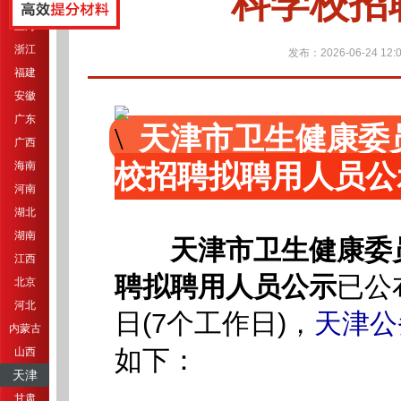
科学校招
江苏
上海
浙江
发布：2026-06-24 12:0
福建
安徽
广东
天津市卫生健康委
广西
校招聘拟聘用人员公
海南
河南
湖北
湖南
天津市卫生健康委
江西
聘拟聘用人员公示
已公
北京
河北
日(7个工作日)，
天津公
内蒙古
如下：
山西
天津
甘肃