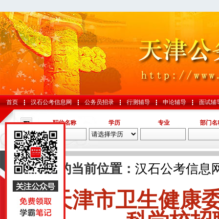
首页
汉石公考信息网
公务员招录
行测辅导
申论辅导
面试辅
职位名称
学历
专业
部门名
导航
您的当前位置：
汉石公考信息
天津市卫生健康
国考
山东