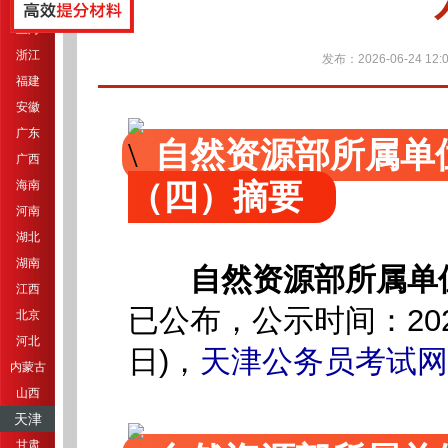
江苏
上海
浙江
发布：2026-06-24 12:0
福建
安徽
广东
自然资源部所属单
广西
（四）摘要
海南
河南
湖北
湖南
自然资源部所属单
江西
已公布，公示时间：202
北京
河北
日)，
天津公务员考试网
内蒙古
山西
天津
甘肃