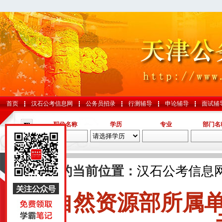
首页
汉石公考信息网
公务员招录
行测辅导
申论辅导
面试辅
职位名称
学历
专业
部门名
导航
您的当前位置：
汉石公考信息
自然资源部所属
国考
山东