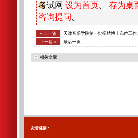
考试网
设为首页
、
存为桌
咨询提问
。
« 上一篇
天津音乐学院第一批招聘博士岗位工作
7（体检安排）
下一篇 »
最后一页
相关文章
友情链接：