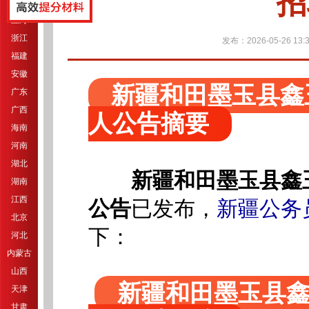
招
江苏
上海
浙江
发布：2026-05-26 13:3
福建
安徽
新疆和田墨玉县鑫
广东
广西
人公告摘要
海南
河南
湖北
新疆和田墨玉县鑫
湖南
江西
公告
已发布，
新疆公务
北京
下：
河北
内蒙古
山西
新疆和田墨玉县
天津
甘肃