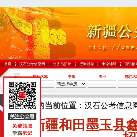
首页
汉石公考信息网
公务员招录
行测辅导
申论辅导
面试辅
职位名称
学历
专业
部门名
导航
您的当前位置：
汉石公考信息
新疆和田墨玉县
国考
山东